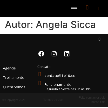
Autor:
Angela Sicca
Contato
Agência
contato@1e10.cc
Treinamento
Funcionamento
Quem Somos
Segunda à Sexta das 8h às 19h
Feito com amor pelo
Termos de uso
© Copyright 2021.
nosso time